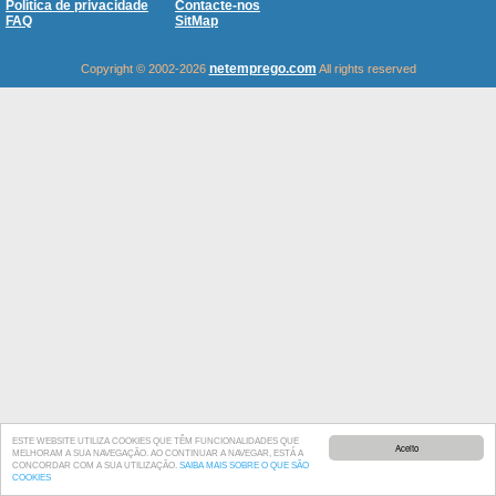
Política de privacidade
Contacte-nos
FAQ
SitMap
netemprego.com
Copyright © 2002-2026
All rights reserved
ESTE WEBSITE UTILIZA COOKIES QUE TÊM FUNCIONALIDADES QUE
Aceito
MELHORAM A SUA NAVEGAÇÃO. AO CONTINUAR A NAVEGAR, ESTÁ A
CONCORDAR COM A SUA UTILIZAÇÃO.
SAIBA MAIS SOBRE O QUE SÃO
COOKIES