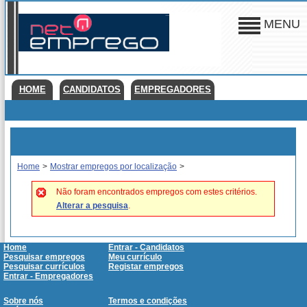
MENU
HOME
CANDIDATOS
EMPREGADORES
Home
>
Mostrar empregos por localização
>
Não foram encontrados empregos com estes critérios.
Alterar a pesquisa
.
Home
Entrar - Candidatos
Pesquisar empregos
Meu currículo
Pesquisar currículos
Registar empregos
Entrar - Empregadores
Sobre nós
Termos e condições