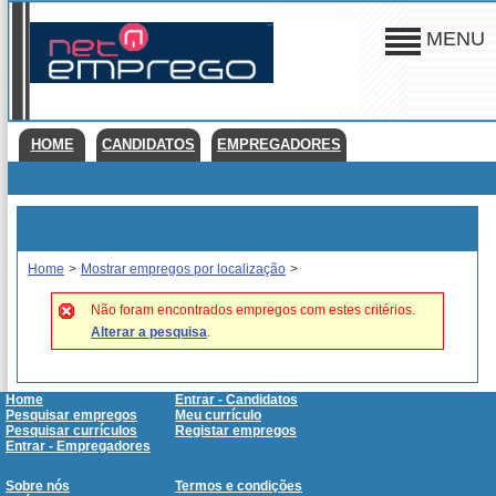
MENU
HOME
CANDIDATOS
EMPREGADORES
Home
>
Mostrar empregos por localização
>
Não foram encontrados empregos com estes critérios.
Alterar a pesquisa
.
Home
Entrar - Candidatos
Pesquisar empregos
Meu currículo
Pesquisar currículos
Registar empregos
Entrar - Empregadores
Sobre nós
Termos e condições