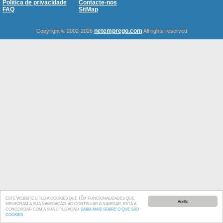
Política de privacidade
Contacte-nos
FAQ
SitMap
netemprego.com
Copyright © 2002-2026
All rights reserved
ESTE WEBSITE UTILIZA COOKIES QUE TÊM FUNCIONALIDADES QUE
Aceito
MELHORAM A SUA NAVEGAÇÃO. AO CONTINUAR A NAVEGAR, ESTÁ A
CONCORDAR COM A SUA UTILIZAÇÃO.
SAIBA MAIS SOBRE O QUE SÃO
COOKIES