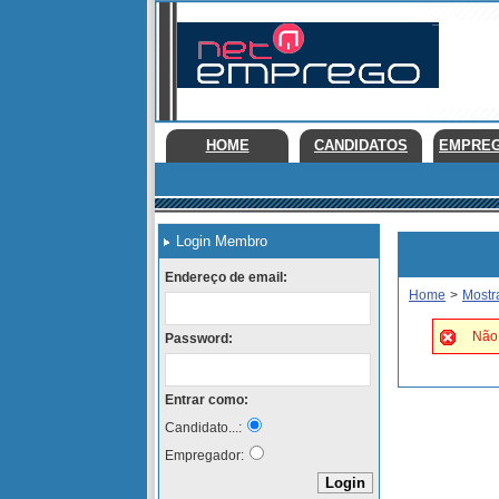
HOME
CANDIDATOS
EMPRE
Login Membro
Endereço de email:
Home
>
Mostr
Não 
Password:
Entrar como:
Candidato...:
Empregador: