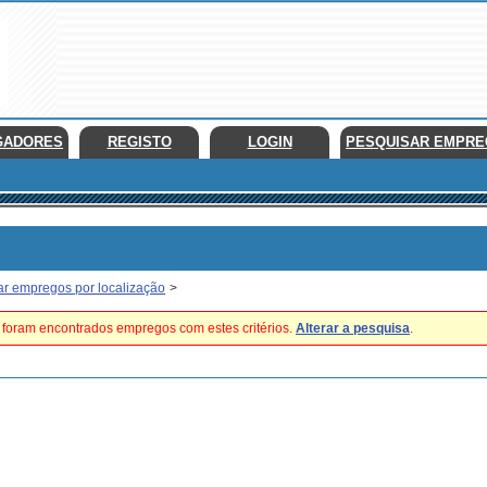
GADORES
REGISTO
LOGIN
PESQUISAR EMPR
ar empregos por localização
>
foram encontrados empregos com estes critérios.
Alterar a pesquisa
.