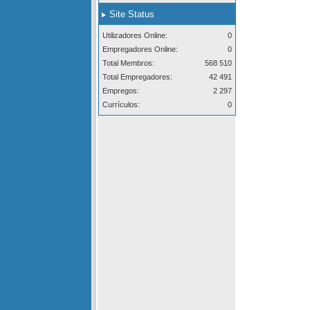
Site Status
Utilizadores Online:
0
Empregadores Online:
0
Total Membros:
568 510
Total Empregadores:
42 491
Empregos:
2 297
Currículos:
0