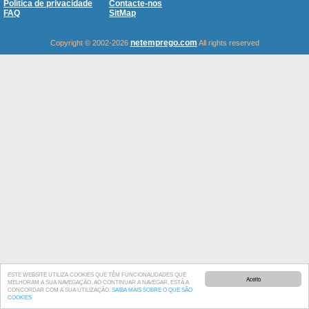
Política de privacidade
Contacte-nos
FAQ
SitMap
netemprego.com
Copyright © 2002-2026
All rights reserved
ESTE WEBSITE UTILIZA COOKIES QUE TÊM FUNCIONALIDADES QUE
Aceito
MELHORAM A SUA NAVEGAÇÃO. AO CONTINUAR A NAVEGAR, ESTÁ A
CONCORDAR COM A SUA UTILIZAÇÃO.
SAIBA MAIS SOBRE O QUE SÃO
COOKIES