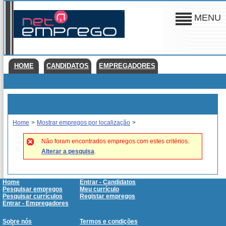
MENU
HOME
CANDIDATOS
EMPREGADORES
Home
>
Mostrar empregos por localização
>
Não foram encontrados empregos com estes critérios.
Alterar a pesquisa
.
Home
Entrar - Candidatos
Pesquisar empregos
Meu currículo
Pesquisar currículos
Registar empregos
Entrar - Empregadores
Sobre nós
Termos e condições