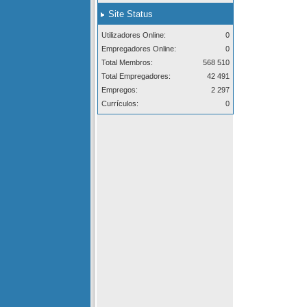
Site Status
Utilizadores Online:
0
Empregadores Online:
0
Total Membros:
568 510
Total Empregadores:
42 491
Empregos:
2 297
Currículos:
0