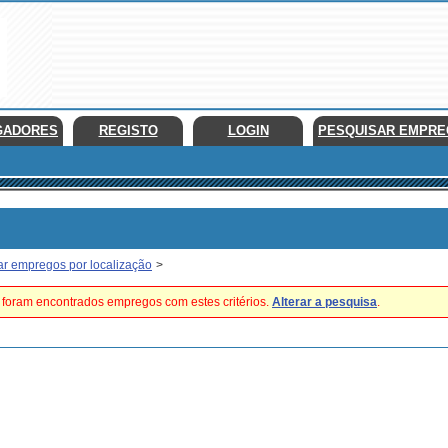
GADORES
REGISTO
LOGIN
PESQUISAR EMPR
ar empregos por localização
>
foram encontrados empregos com estes critérios.
Alterar a pesquisa
.