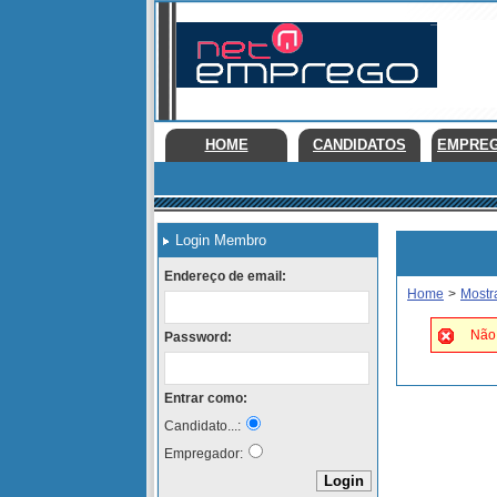
HOME
CANDIDATOS
EMPRE
Login Membro
Endereço de email:
Home
>
Mostr
Não 
Password:
Entrar como:
Candidato...:
Empregador: