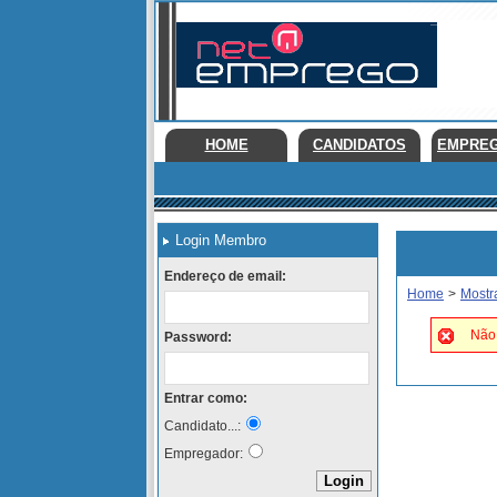
HOME
CANDIDATOS
EMPRE
Login Membro
Endereço de email:
Home
>
Mostr
Não 
Password:
Entrar como:
Candidato...:
Empregador: