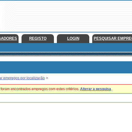
GADORES
REGISTO
LOGIN
PESQUISAR EMPR
ar empregos por localização
>
foram encontrados empregos com estes critérios.
Alterar a pesquisa
.