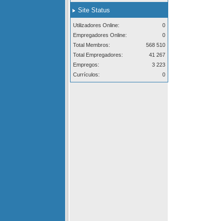
Site Status
Utilizadores Online:
0
Empregadores Online:
0
Total Membros:
568 510
Total Empregadores:
41 267
Empregos:
3 223
Currículos:
0