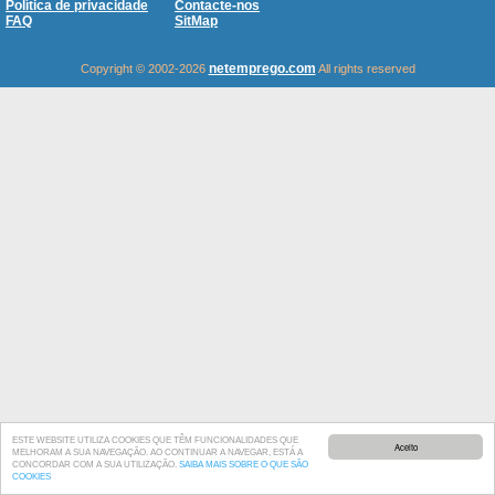
Política de privacidade
Contacte-nos
FAQ
SitMap
netemprego.com
Copyright © 2002-2026
All rights reserved
ESTE WEBSITE UTILIZA COOKIES QUE TÊM FUNCIONALIDADES QUE
Aceito
MELHORAM A SUA NAVEGAÇÃO. AO CONTINUAR A NAVEGAR, ESTÁ A
CONCORDAR COM A SUA UTILIZAÇÃO.
SAIBA MAIS SOBRE O QUE SÃO
COOKIES