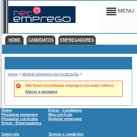
MENU
HOME
CANDIDATOS
EMPREGADORES
Home
>
Mostrar empregos por localização
>
Não foram encontrados empregos com estes critérios.
Alterar a pesquisa
.
Home
Entrar - Candidatos
Pesquisar empregos
Meu currículo
Pesquisar currículos
Registar empregos
Entrar - Empregadores
Sobre nós
Termos e condições