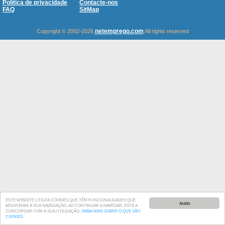
Política de privacidade
Contacte-nos
FAQ
SitMap
netemprego.com
Copyright © 2002-2026
All rights reserved
ESTE WEBSITE UTILIZA COOKIES QUE TÊM FUNCIONALIDADES QUE
Aceito
MELHORAM A SUA NAVEGAÇÃO. AO CONTINUAR A NAVEGAR, ESTÁ A
CONCORDAR COM A SUA UTILIZAÇÃO.
SAIBA MAIS SOBRE O QUE SÃO
COOKIES