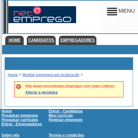
MENU
HOME
CANDIDATOS
EMPREGADORES
Home
>
Mostrar empregos por localização
>
Não foram encontrados empregos com estes critérios.
Alterar a pesquisa
.
Home
Entrar - Candidatos
Pesquisar empregos
Meu currículo
Pesquisar currículos
Registar empregos
Entrar - Empregadores
Sobre nós
Termos e condições