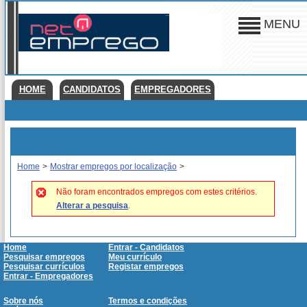
MENU
HOME
CANDIDATOS
EMPREGADORES
Home
>
Mostrar empregos por localização
>
Não foram encontrados empregos com estes critérios.
Alterar a pesquisa
.
Home
Entrar - Candidatos
Pesquisar empregos
Meu currículo
Pesquisar currículos
Registar empregos
Entrar - Empregadores
Sobre nós
Termos e condições