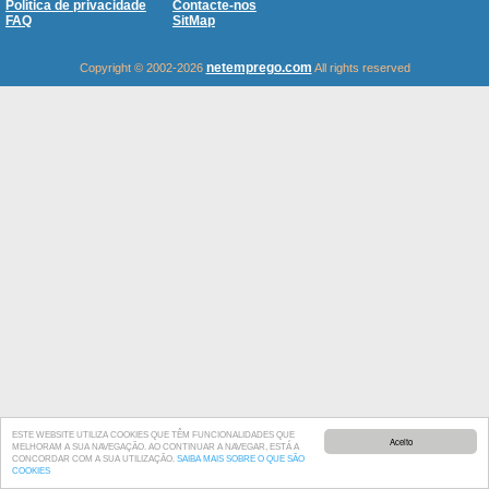
Política de privacidade
Contacte-nos
FAQ
SitMap
netemprego.com
Copyright © 2002-2026
All rights reserved
ESTE WEBSITE UTILIZA COOKIES QUE TÊM FUNCIONALIDADES QUE
Aceito
MELHORAM A SUA NAVEGAÇÃO. AO CONTINUAR A NAVEGAR, ESTÁ A
CONCORDAR COM A SUA UTILIZAÇÃO.
SAIBA MAIS SOBRE O QUE SÃO
COOKIES