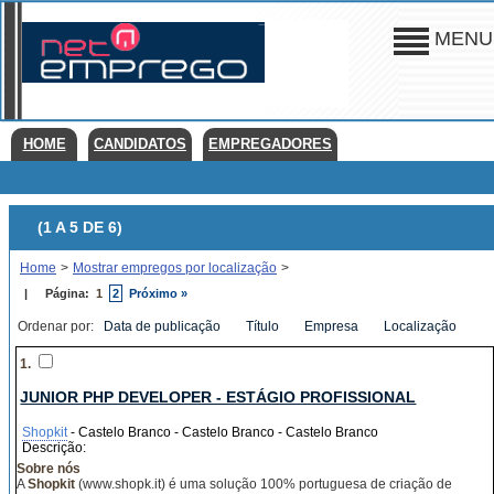
MENU
HOME
CANDIDATOS
EMPREGADORES
(1 A 5 DE 6)
Home
>
Mostrar empregos por localização
>
|
Página:
1
2
Próximo »
Ordenar por:
Data de publicação
Título
Empresa
Localização
1.
JUNIOR PHP DEVELOPER - ESTÁGIO PROFISSIONAL
Shopkit
- Castelo Branco - Castelo Branco - Castelo Branco
Descrição:
Sobre nós
A
Shopkit
(www.shopk.it) é uma solução 100% portuguesa de criação de