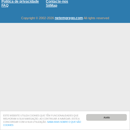
Política de privacidade
Contacte-nos
FAQ
SitMap
netemprego.com
Copyright © 2002-2026
All rights reserved
ESTE WEBSITE UTILIZA COOKIES QUE TÊM FUNCIONALIDADES QUE
Aceito
MELHORAM A SUA NAVEGAÇÃO. AO CONTINUAR A NAVEGAR, ESTÁ A
CONCORDAR COM A SUA UTILIZAÇÃO.
SAIBA MAIS SOBRE O QUE SÃO
COOKIES