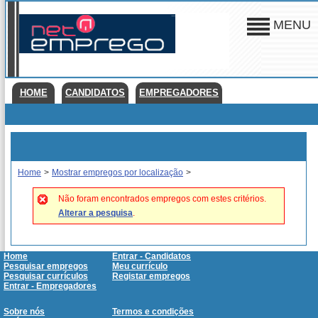
MENU
HOME
CANDIDATOS
EMPREGADORES
Home
>
Mostrar empregos por localização
>
Não foram encontrados empregos com estes critérios.
Alterar a pesquisa
.
Home
Entrar - Candidatos
Pesquisar empregos
Meu currículo
Pesquisar currículos
Registar empregos
Entrar - Empregadores
Sobre nós
Termos e condições