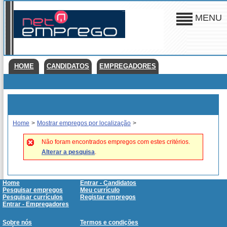
MENU
HOME
CANDIDATOS
EMPREGADORES
Home
>
Mostrar empregos por localização
>
Não foram encontrados empregos com estes critérios.
Alterar a pesquisa
.
Home
Entrar - Candidatos
Pesquisar empregos
Meu currículo
Pesquisar currículos
Registar empregos
Entrar - Empregadores
Sobre nós
Termos e condições