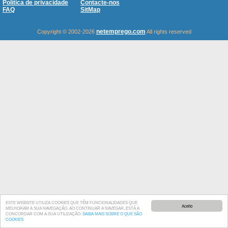
Política de privacidade
Contacte-nos
FAQ
SitMap
netemprego.com
Copyright © 2002-2026
All rights reserved
ESTE WEBSITE UTILIZA COOKIES QUE TÊM FUNCIONALIDADES QUE
Aceito
MELHORAM A SUA NAVEGAÇÃO. AO CONTINUAR A NAVEGAR, ESTÁ A
CONCORDAR COM A SUA UTILIZAÇÃO.
SAIBA MAIS SOBRE O QUE SÃO
COOKIES