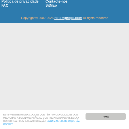
Política de privacidade
Contacte-nos
FAQ
SitMap
netemprego.com
Copyright © 2002-2026
All rights reserved
ESTE WEBSITE UTILIZA COOKIES QUE TÊM FUNCIONALIDADES QUE
Aceito
MELHORAM A SUA NAVEGAÇÃO. AO CONTINUAR A NAVEGAR, ESTÁ A
CONCORDAR COM A SUA UTILIZAÇÃO.
SAIBA MAIS SOBRE O QUE SÃO
COOKIES