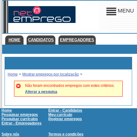
MENU
HOME
CANDIDATOS
EMPREGADORES
Home
>
Mostrar empregos por localização
>
Não foram encontrados empregos com estes critérios.
Alterar a pesquisa
.
Home
Entrar - Candidatos
Pesquisar empregos
Meu currículo
Pesquisar currículos
Registar empregos
Entrar - Empregadores
Sobre nós
Termos e condições