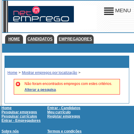
MENU
HOME
CANDIDATOS
EMPREGADORES
Home
>
Mostrar empregos por localização
>
Não foram encontrados empregos com estes critérios.
Alterar a pesquisa
.
Home
Entrar - Candidatos
Pesquisar empregos
Meu currículo
Pesquisar currículos
Registar empregos
Entrar - Empregadores
Sobre nós
Termos e condições