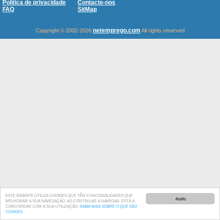
Política de privacidade
Contacte-nos
FAQ
SitMap
netemprego.com
Copyright © 2002-2026
All rights reserved
ESTE WEBSITE UTILIZA COOKIES QUE TÊM FUNCIONALIDADES QUE
Aceito
MELHORAM A SUA NAVEGAÇÃO. AO CONTINUAR A NAVEGAR, ESTÁ A
CONCORDAR COM A SUA UTILIZAÇÃO.
SAIBA MAIS SOBRE O QUE SÃO
COOKIES