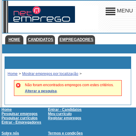
MENU
HOME
CANDIDATOS
EMPREGADORES
Home
>
Mostrar empregos por localização
>
Não foram encontrados empregos com estes critérios.
Alterar a pesquisa
.
Home
Entrar - Candidatos
Pesquisar empregos
Meu currículo
Pesquisar currículos
Registar empregos
Entrar - Empregadores
Sobre nós
Termos e condições