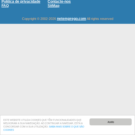
Política de privacidade
Contacte-nos
FAQ
SitMap
netemprego.com
Copyright © 2002-2026
All rights reserved
ESTE WEBSITE UTILIZA COOKIES QUE TÊM FUNCIONALIDADES QUE
Aceito
MELHORAM A SUA NAVEGAÇÃO. AO CONTINUAR A NAVEGAR, ESTÁ A
CONCORDAR COM A SUA UTILIZAÇÃO.
SAIBA MAIS SOBRE O QUE SÃO
COOKIES