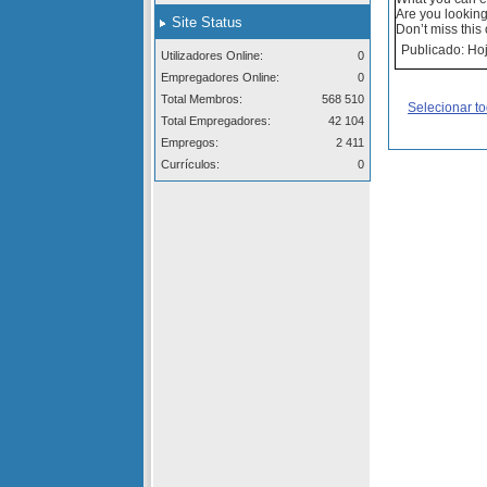
Are you looking
Site Status
Don’t miss this 
Publicado: Hoj
Utilizadores Online:
0
Empregadores Online:
0
Total Membros:
568 510
Selecionar t
Total Empregadores:
42 104
Empregos:
2 411
Currículos:
0