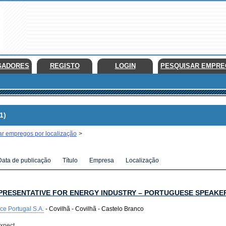
GADORES
REGISTO
LOGIN
PESQUISAR EMPR
1)
ar empregos por localização
>
Data de publicação
Título
Empresa
Localização
PRESENTATIVE FOR ENERGY INDUSTRY – PORTUGUESE SPEAKER
ce Portugal S.A.
- Covilhã - Covilhã - Castelo Branco
xpect