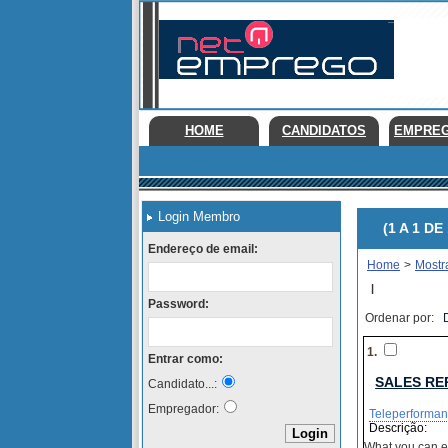
HOME
CANDIDATOS
EMPRE
Login Membro
(1 A 1 DE 
Endereço de email:
Home
>
Mostr
|
Password:
Ordenar por:
1.
Entrar como:
SALES RE
Candidato...:
Empregador:
Teleperforman
Descrição:
What you can e