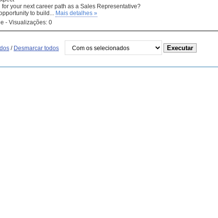
 for your next career path as a Sales Representative?
opportunity to build...
Mais detalhes »
e - Visualizações: 0
odos
/
Desmarcar todos