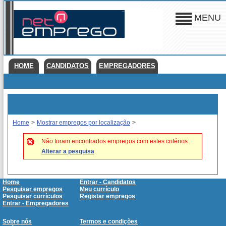
MENU
HOME
CANDIDATOS
EMPREGADORES
Home
>
Mostrar empregos por localização
>
Não foram encontrados empregos com estes critérios.
Alterar a pesquisa
.
Home
Entrar - Candidatos
Pesquisar empregos
Meu currículo
Pesquisar currículos
Registar empregos
Entrar - Empregadores
Sobre nós
Termos e condições