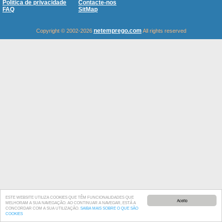
Política de privacidade
Contacte-nos
FAQ
SitMap
netemprego.com
Copyright © 2002-2026
All rights reserved
ESTE WEBSITE UTILIZA COOKIES QUE TÊM FUNCIONALIDADES QUE
Aceito
MELHORAM A SUA NAVEGAÇÃO. AO CONTINUAR A NAVEGAR, ESTÁ A
CONCORDAR COM A SUA UTILIZAÇÃO.
SAIBA MAIS SOBRE O QUE SÃO
COOKIES