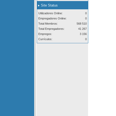
Site Status
Utilizadores Online:
0
Empregadores Online:
0
Total Membros:
568 510
Total Empregadores:
41 267
Empregos:
3 156
Currículos:
0