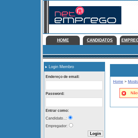
HOME
CANDIDATOS
EMPRE
Login Membro
Endereço de email:
Home
>
Mostr
Não 
Password:
Entrar como:
Candidato...:
Empregador: