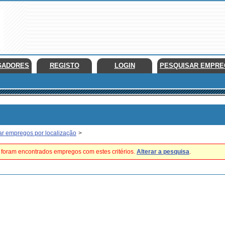
GADORES
REGISTO
LOGIN
PESQUISAR EMPR
ar empregos por localização
>
foram encontrados empregos com estes critérios.
Alterar a pesquisa
.