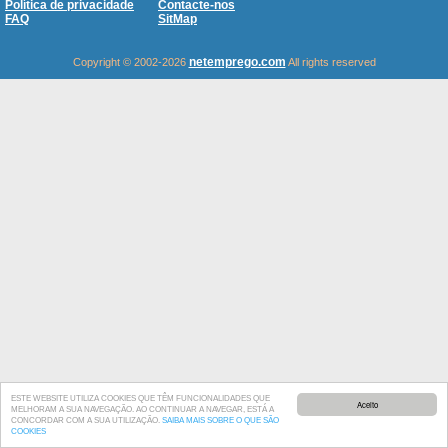
Política de privacidade
Contacte-nos
FAQ
SitMap
netemprego.com
Copyright © 2002-2026
All rights reserved
ESTE WEBSITE UTILIZA COOKIES QUE TÊM FUNCIONALIDADES QUE
Aceito
MELHORAM A SUA NAVEGAÇÃO. AO CONTINUAR A NAVEGAR, ESTÁ A
CONCORDAR COM A SUA UTILIZAÇÃO.
SAIBA MAIS SOBRE O QUE SÃO
COOKIES