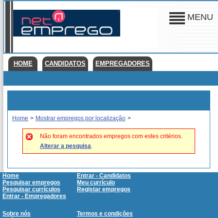
MENU
HOME
CANDIDATOS
EMPREGADORES
Home
>
Mostrar empregos por localização
>
Não foram encontrados empregos com estes critérios.
Alterar a pesquisa
.
Home
Entrar - Candidatos
Pesquisar empregos
Meu currículo
Pesquisar currículos
Registar empregos
Entrar - Empregadores
Sobre nós
Termos e condições