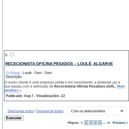
5.
RECECIONISTA OFICINA PESADOS – LOULÉ, ALGARVE
Gi Group
- Loulé - Faro - Faro
Descrição:
O nosso cliente é uma empresa sólida e em crescimento, e pretende çar a
sua equipa com a admissão de
Rececionista Oficina Pesadoss (m/f)...
Mais
detalhes »
Publicado: Aug 7 - Visualizações: 22
Selecionar todos
/
Desmarcar todos
Página:
1
2
3
4
5
...
»»
Próximo »