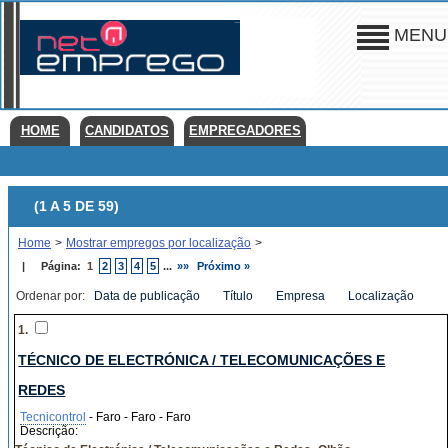
MENU
HOME
CANDIDATOS
EMPREGADORES
(1 A 5 DE 59)
Home
>
Mostrar empregos por localização
>
|
Página:
1
2
3
4
5
...
»»
Próximo »
Ordenar por:
Data de publicação
Título
Empresa
Localização
1.
TÉCNICO DE ELECTRÓNICA / TELECOMUNICAÇÕES E
REDES
Tecnicontrol
- Faro - Faro - Faro
Descrição: