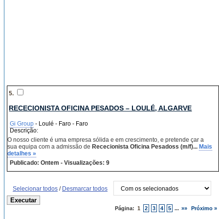
5.
RECECIONISTA OFICINA PESADOS – LOULÉ, ALGARVE
Gi Group
- Loulé - Faro - Faro
Descrição:
O nosso cliente é uma empresa sólida e em crescimento, e pretende çar a
sua equipa com a admissão de
Rececionista Oficina Pesadoss (m/f)...
Mais
detalhes »
Publicado: Ontem - Visualizações: 9
Selecionar todos
/
Desmarcar todos
Página:
1
2
3
4
5
...
»»
Próximo »