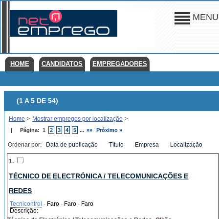
MENU
HOME
CANDIDATOS
EMPREGADORES
(1 A 5 DE 54)
Home
>
Mostrar empregos por localização
>
|
Página:
1
2
3
4
5
...
»»
Próximo »
Ordenar por:
Data de publicação
Título
Empresa
Localização
1.
TÉCNICO DE ELECTRÓNICA / TELECOMUNICAÇÕES E
REDES
Tecnicontrol
- Faro - Faro - Faro
Descrição: