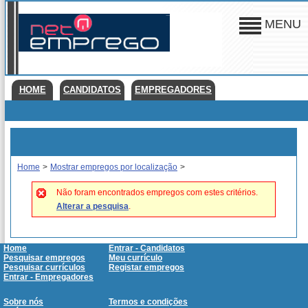
MENU
HOME
CANDIDATOS
EMPREGADORES
Home
>
Mostrar empregos por localização
>
Não foram encontrados empregos com estes critérios.
Alterar a pesquisa
.
Home
Entrar - Candidatos
Pesquisar empregos
Meu currículo
Pesquisar currículos
Registar empregos
Entrar - Empregadores
Sobre nós
Termos e condições