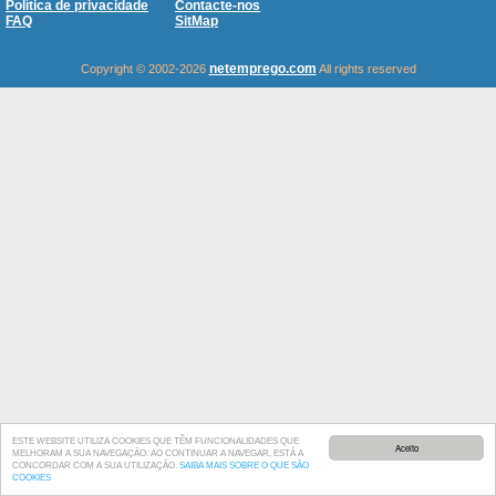
Política de privacidade
Contacte-nos
FAQ
SitMap
netemprego.com
Copyright © 2002-2026
All rights reserved
ESTE WEBSITE UTILIZA COOKIES QUE TÊM FUNCIONALIDADES QUE
Aceito
MELHORAM A SUA NAVEGAÇÃO. AO CONTINUAR A NAVEGAR, ESTÁ A
CONCORDAR COM A SUA UTILIZAÇÃO.
SAIBA MAIS SOBRE O QUE SÃO
COOKIES