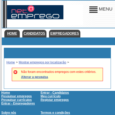
MENU
HOME
CANDIDATOS
EMPREGADORES
Home
>
Mostrar empregos por localização
>
Não foram encontrados empregos com estes critérios.
Alterar a pesquisa
.
Home
Entrar - Candidatos
Pesquisar empregos
Meu currículo
Pesquisar currículos
Registar empregos
Entrar - Empregadores
Sobre nós
Termos e condições