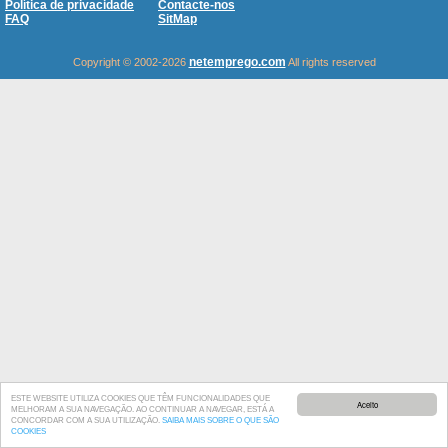
Política de privacidade
Contacte-nos
FAQ
SitMap
netemprego.com
Copyright © 2002-2026
All rights reserved
ESTE WEBSITE UTILIZA COOKIES QUE TÊM FUNCIONALIDADES QUE
Aceito
MELHORAM A SUA NAVEGAÇÃO. AO CONTINUAR A NAVEGAR, ESTÁ A
CONCORDAR COM A SUA UTILIZAÇÃO.
SAIBA MAIS SOBRE O QUE SÃO
COOKIES