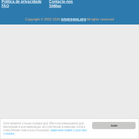
Política de privacidade
Contacte-nos
FAQ
SitMap
empregos.org
Copyright © 2002-2026
All rights reserved
ESTE WEBSITE UTILIZA COOKIES QUE TÊM FUNCIONALIDADES QUE
Aceito
MELHORAM A SUA NAVEGAÇÃO. AO CONTINUAR A NAVEGAR, ESTÁ A
CONCORDAR COM A SUA UTILIZAÇÃO.
SAIBA MAIS SOBRE O QUE SÃO
COOKIES