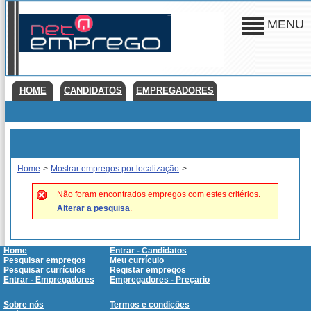
MENU
HOME
CANDIDATOS
EMPREGADORES
Home
>
Mostrar empregos por localização
>
Não foram encontrados empregos com estes critérios.
Alterar a pesquisa
.
Home
Entrar - Candidatos
Pesquisar empregos
Meu currículo
Pesquisar currículos
Registar empregos
Entrar - Empregadores
Empregadores - Preçario
Sobre nós
Termos e condições