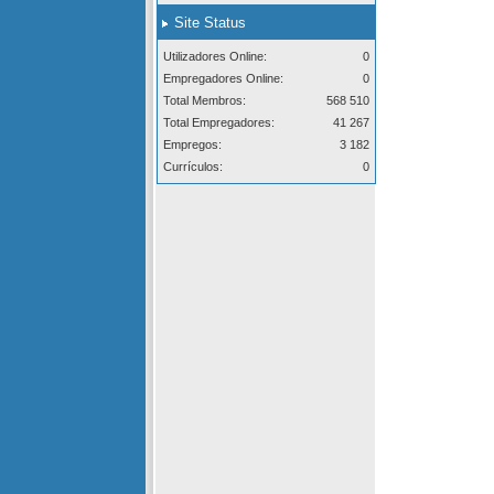
Site Status
Utilizadores Online:
0
Empregadores Online:
0
Total Membros:
568 510
Total Empregadores:
41 267
Empregos:
3 182
Currículos:
0