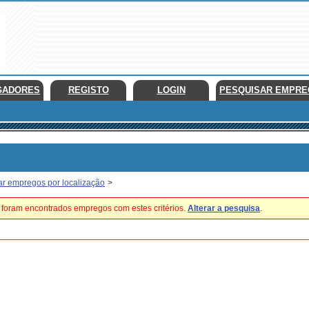
GADORES
REGISTO
LOGIN
PESQUISAR EMPR
ar empregos por localização
>
foram encontrados empregos com estes critérios.
Alterar a pesquisa
.