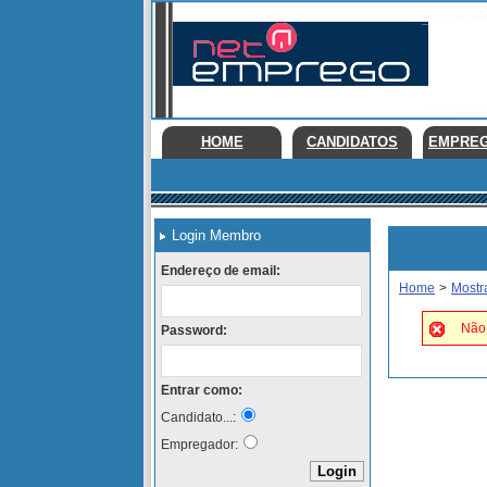
HOME
CANDIDATOS
EMPRE
Login Membro
Endereço de email:
Home
>
Mostr
Não 
Password:
Entrar como:
Candidato...:
Empregador: