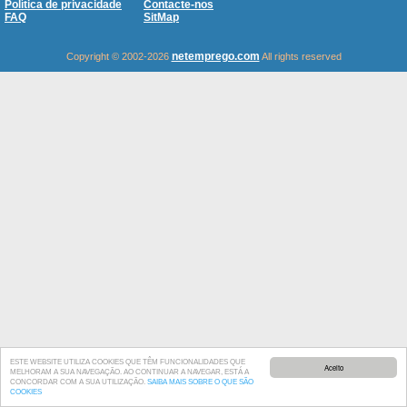
Política de privacidade
Contacte-nos
FAQ
SitMap
netemprego.com
Copyright © 2002-2026
All rights reserved
ESTE WEBSITE UTILIZA COOKIES QUE TÊM FUNCIONALIDADES QUE
Aceito
MELHORAM A SUA NAVEGAÇÃO. AO CONTINUAR A NAVEGAR, ESTÁ A
CONCORDAR COM A SUA UTILIZAÇÃO.
SAIBA MAIS SOBRE O QUE SÃO
COOKIES