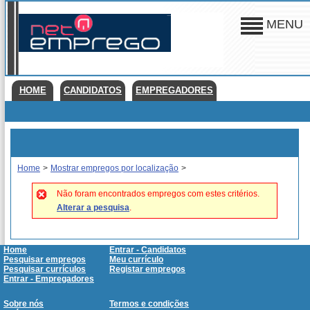
MENU
HOME
CANDIDATOS
EMPREGADORES
Home
>
Mostrar empregos por localização
>
Não foram encontrados empregos com estes critérios.
Alterar a pesquisa
.
Home
Entrar - Candidatos
Pesquisar empregos
Meu currículo
Pesquisar currículos
Registar empregos
Entrar - Empregadores
Sobre nós
Termos e condições