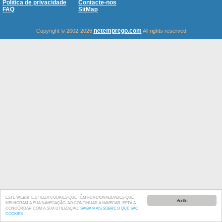
Política de privacidade
Contacte-nos
FAQ
SitMap
netemprego.com
Copyright © 2002-2026
All rights reserved
ESTE WEBSITE UTILIZA COOKIES QUE TÊM FUNCIONALIDADES QUE
Aceito
MELHORAM A SUA NAVEGAÇÃO. AO CONTINUAR A NAVEGAR, ESTÁ A
CONCORDAR COM A SUA UTILIZAÇÃO.
SAIBA MAIS SOBRE O QUE SÃO
COOKIES