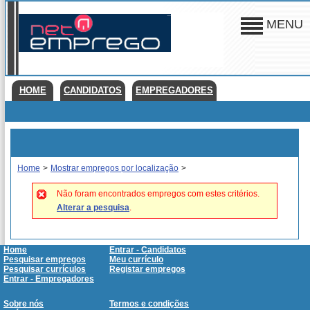
MENU
HOME
CANDIDATOS
EMPREGADORES
Home
>
Mostrar empregos por localização
>
Não foram encontrados empregos com estes critérios.
Alterar a pesquisa
.
Home
Entrar - Candidatos
Pesquisar empregos
Meu currículo
Pesquisar currículos
Registar empregos
Entrar - Empregadores
Sobre nós
Termos e condições