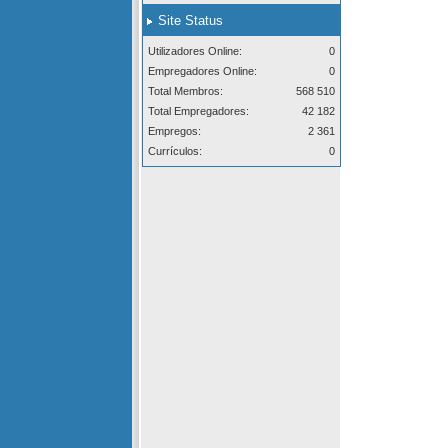
Site Status
Utilizadores Online:
0
Empregadores Online:
0
Total Membros:
568 510
Total Empregadores:
42 182
Empregos:
2 361
Currículos:
0