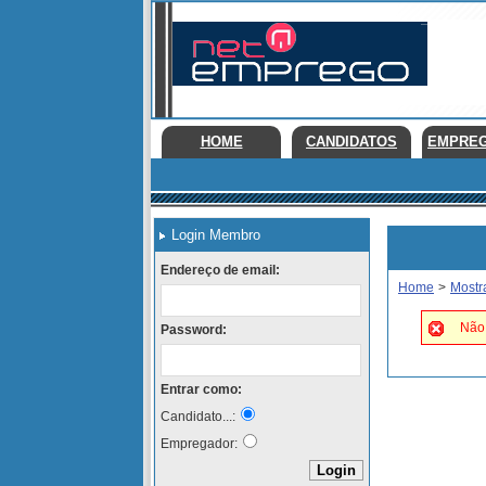
HOME
CANDIDATOS
EMPRE
Login Membro
Endereço de email:
Home
>
Mostr
Não 
Password:
Entrar como:
Candidato...:
Empregador: