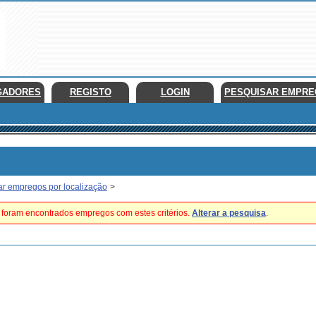
GADORES
REGISTO
LOGIN
PESQUISAR EMPR
ar empregos por localização
>
foram encontrados empregos com estes critérios.
Alterar a pesquisa
.