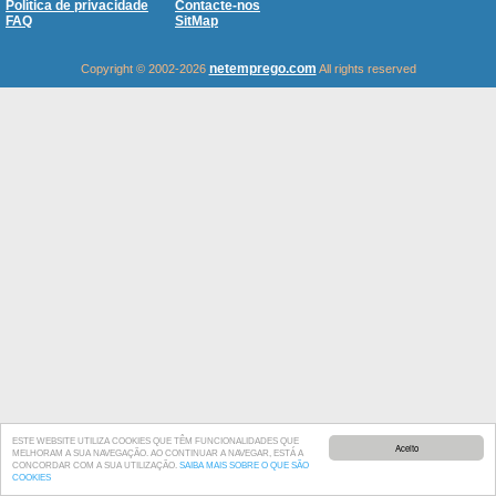
Política de privacidade
Contacte-nos
FAQ
SitMap
netemprego.com
Copyright © 2002-2026
All rights reserved
ESTE WEBSITE UTILIZA COOKIES QUE TÊM FUNCIONALIDADES QUE
Aceito
MELHORAM A SUA NAVEGAÇÃO. AO CONTINUAR A NAVEGAR, ESTÁ A
CONCORDAR COM A SUA UTILIZAÇÃO.
SAIBA MAIS SOBRE O QUE SÃO
COOKIES