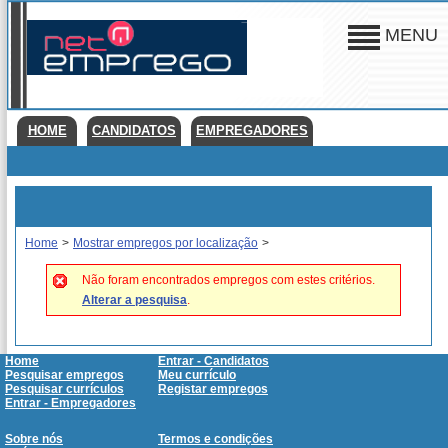
MENU
HOME
CANDIDATOS
EMPREGADORES
Home
>
Mostrar empregos por localização
>
Não foram encontrados empregos com estes critérios.
Alterar a pesquisa
.
Home
Entrar - Candidatos
Pesquisar empregos
Meu currículo
Pesquisar currículos
Registar empregos
Entrar - Empregadores
Sobre nós
Termos e condições