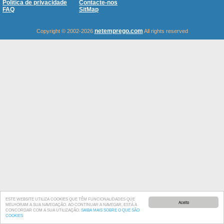
Política de privacidade
Contacte-nos
FAQ
SitMap
netemprego.com
Copyright © 2002-2026
All rights reserved
ESTE WEBSITE UTILIZA COOKIES QUE TÊM FUNCIONALIDADES QUE
Aceito
MELHORAM A SUA NAVEGAÇÃO. AO CONTINUAR A NAVEGAR, ESTÁ A
CONCORDAR COM A SUA UTILIZAÇÃO.
SAIBA MAIS SOBRE O QUE SÃO
COOKIES