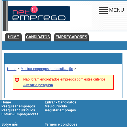
MENU
HOME
CANDIDATOS
EMPREGADORES
Home
>
Mostrar empregos por localização
>
Não foram encontrados empregos com estes critérios.
Alterar a pesquisa
.
Home
Entrar - Candidatos
Pesquisar empregos
Meu currículo
Pesquisar currículos
Registar empregos
Entrar - Empregadores
Sobre nós
Termos e condições