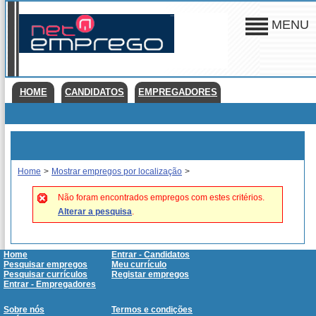
MENU
HOME
CANDIDATOS
EMPREGADORES
Home
>
Mostrar empregos por localização
>
Não foram encontrados empregos com estes critérios.
Alterar a pesquisa
.
Home
Entrar - Candidatos
Pesquisar empregos
Meu currículo
Pesquisar currículos
Registar empregos
Entrar - Empregadores
Sobre nós
Termos e condições