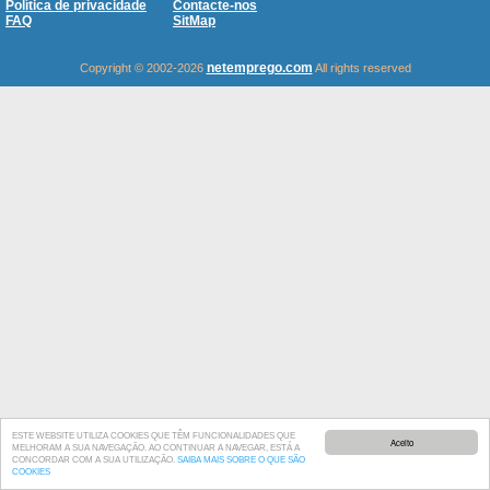
Política de privacidade
Contacte-nos
FAQ
SitMap
netemprego.com
Copyright © 2002-2026
All rights reserved
ESTE WEBSITE UTILIZA COOKIES QUE TÊM FUNCIONALIDADES QUE
Aceito
MELHORAM A SUA NAVEGAÇÃO. AO CONTINUAR A NAVEGAR, ESTÁ A
CONCORDAR COM A SUA UTILIZAÇÃO.
SAIBA MAIS SOBRE O QUE SÃO
COOKIES