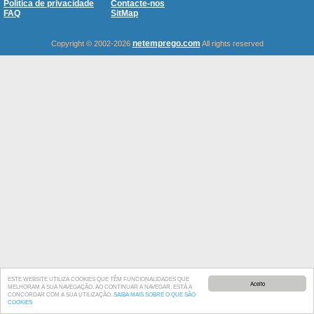
Política de privacidade
Contacte-nos
FAQ
SitMap
netemprego.com
Copyright © 2002-2026
All rights reserved
ESTE WEBSITE UTILIZA COOKIES QUE TÊM FUNCIONALIDADES QUE
Aceito
MELHORAM A SUA NAVEGAÇÃO. AO CONTINUAR A NAVEGAR, ESTÁ A
CONCORDAR COM A SUA UTILIZAÇÃO.
SAIBA MAIS SOBRE O QUE SÃO
COOKIES