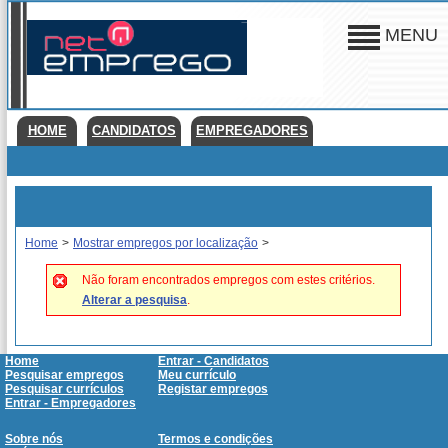
MENU
HOME
CANDIDATOS
EMPREGADORES
Home
>
Mostrar empregos por localização
>
Não foram encontrados empregos com estes critérios.
Alterar a pesquisa
.
Home
Entrar - Candidatos
Pesquisar empregos
Meu currículo
Pesquisar currículos
Registar empregos
Entrar - Empregadores
Sobre nós
Termos e condições