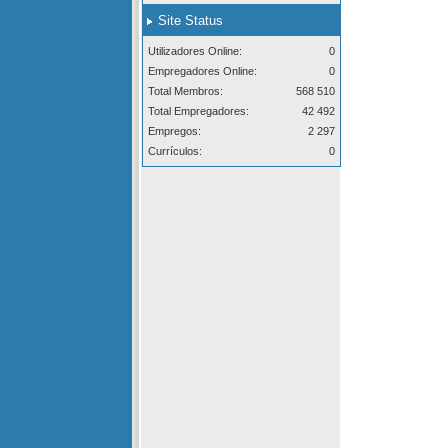
Site Status
Utilizadores Online:
0
Empregadores Online:
0
Total Membros:
568 510
Total Empregadores:
42 492
Empregos:
2 297
Currículos:
0