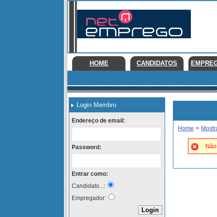
HOME
CANDIDATOS
EMPRE
Login Membro
Endereço de email:
Home
>
Mostr
Não 
Password:
Entrar como:
Candidato...:
Empregador: