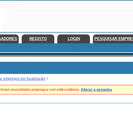
GADORES
REGISTO
LOGIN
PESQUISAR EMPR
ar empregos por localização
>
foram encontrados empregos com estes critérios.
Alterar a pesquisa
.