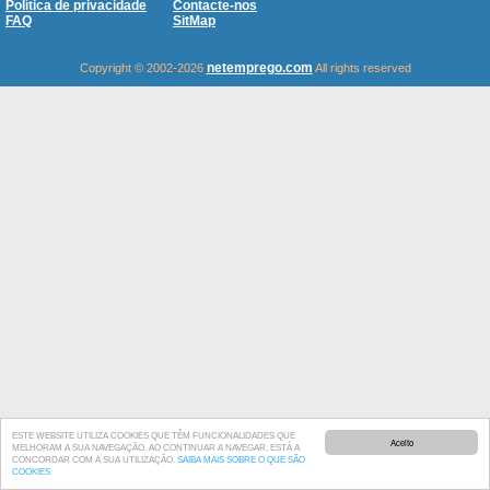
Política de privacidade
Contacte-nos
FAQ
SitMap
netemprego.com
Copyright © 2002-2026
All rights reserved
ESTE WEBSITE UTILIZA COOKIES QUE TÊM FUNCIONALIDADES QUE
Aceito
MELHORAM A SUA NAVEGAÇÃO. AO CONTINUAR A NAVEGAR, ESTÁ A
CONCORDAR COM A SUA UTILIZAÇÃO.
SAIBA MAIS SOBRE O QUE SÃO
COOKIES