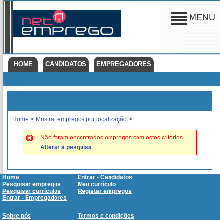
MENU
HOME
CANDIDATOS
EMPREGADORES
Home
>
Mostrar empregos por localização
>
Não foram encontrados empregos com estes critérios.
Alterar a pesquisa
.
Home
Entrar - Candidatos
Pesquisar empregos
Meu currículo
Pesquisar currículos
Registar empregos
Entrar - Empregadores
Sobre nós
Termos e condições