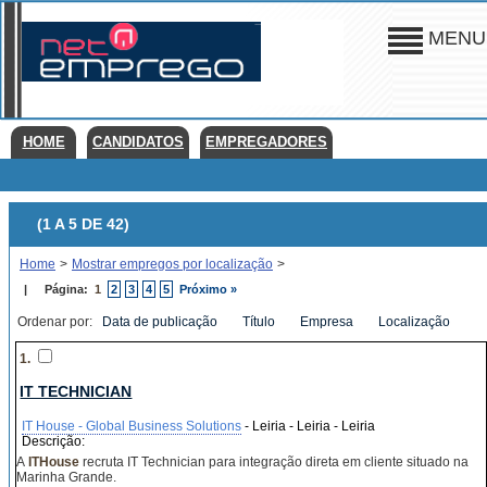
MENU
HOME
CANDIDATOS
EMPREGADORES
(1 A 5 DE 42)
Home
>
Mostrar empregos por localização
>
|
Página:
1
2
3
4
5
Próximo »
Ordenar por:
Data de publicação
Título
Empresa
Localização
1.
IT TECHNICIAN
IT House - Global Business Solutions
- Leiria - Leiria - Leiria
Descrição:
A
ITHouse
recruta IT Technician para integração direta em cliente situado na
Marinha Grande.