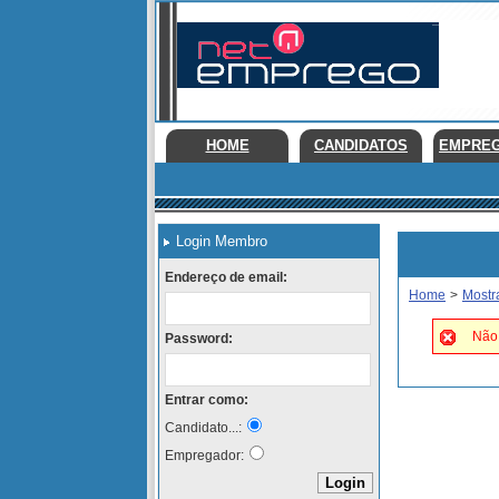
HOME
CANDIDATOS
EMPRE
Login Membro
Endereço de email:
Home
>
Mostr
Não 
Password:
Entrar como:
Candidato...:
Empregador: