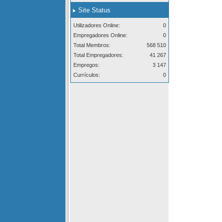
Site Status
Utilizadores Online:
0
Empregadores Online:
0
Total Membros:
568 510
Total Empregadores:
41 267
Empregos:
3 147
Currículos:
0