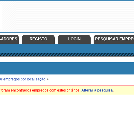
GADORES
REGISTO
LOGIN
PESQUISAR EMPR
ar empregos por localização
>
foram encontrados empregos com estes critérios.
Alterar a pesquisa
.