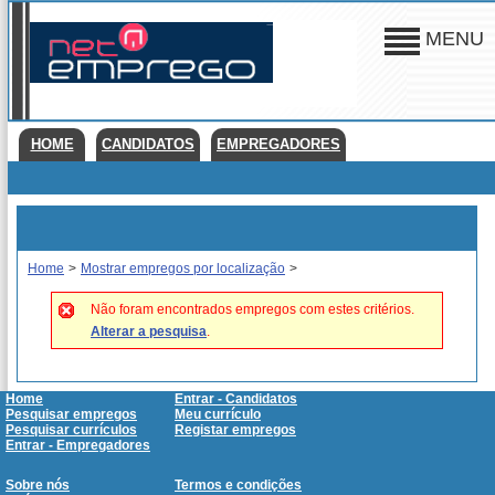
MENU
HOME
CANDIDATOS
EMPREGADORES
Home
>
Mostrar empregos por localização
>
Não foram encontrados empregos com estes critérios.
Alterar a pesquisa
.
Home
Entrar - Candidatos
Pesquisar empregos
Meu currículo
Pesquisar currículos
Registar empregos
Entrar - Empregadores
Sobre nós
Termos e condições