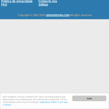
Política de privacidade
Contacte-nos
FAQ
SitMap
netemprego.com
Copyright © 2002-2026
All rights reserved
ESTE WEBSITE UTILIZA COOKIES QUE TÊM FUNCIONALIDADES QUE
Aceito
MELHORAM A SUA NAVEGAÇÃO. AO CONTINUAR A NAVEGAR, ESTÁ A
CONCORDAR COM A SUA UTILIZAÇÃO.
SAIBA MAIS SOBRE O QUE SÃO
COOKIES