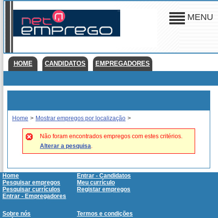
MENU
HOME
CANDIDATOS
EMPREGADORES
Home
>
Mostrar empregos por localização
>
Não foram encontrados empregos com estes critérios.
Alterar a pesquisa
.
Home
Entrar - Candidatos
Pesquisar empregos
Meu currículo
Pesquisar currículos
Registar empregos
Entrar - Empregadores
Sobre nós
Termos e condições