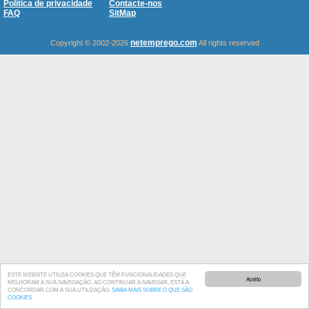
Política de privacidade
Contacte-nos
FAQ
SitMap
netemprego.com
Copyright © 2002-2026
All rights reserved
ESTE WEBSITE UTILIZA COOKIES QUE TÊM FUNCIONALIDADES QUE
Aceito
MELHORAM A SUA NAVEGAÇÃO. AO CONTINUAR A NAVEGAR, ESTÁ A
CONCORDAR COM A SUA UTILIZAÇÃO.
SAIBA MAIS SOBRE O QUE SÃO
COOKIES