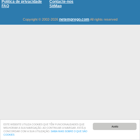
Política de privacidade
Contacte-nos
FAQ
SitMap
netemprego.com
Copyright © 2002-2026
All rights reserved
ESTE WEBSITE UTILIZA COOKIES QUE TÊM FUNCIONALIDADES QUE
Aceito
MELHORAM A SUA NAVEGAÇÃO. AO CONTINUAR A NAVEGAR, ESTÁ A
CONCORDAR COM A SUA UTILIZAÇÃO.
SAIBA MAIS SOBRE O QUE SÃO
COOKIES