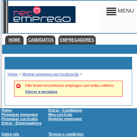
MENU
HOME
CANDIDATOS
EMPREGADORES
Home
>
Mostrar empregos por localização
>
Não foram encontrados empregos com estes critérios.
Alterar a pesquisa
.
Home
Entrar - Candidatos
Pesquisar empregos
Meu currículo
Pesquisar currículos
Registar empregos
Entrar - Empregadores
Sobre nós
Termos e condições