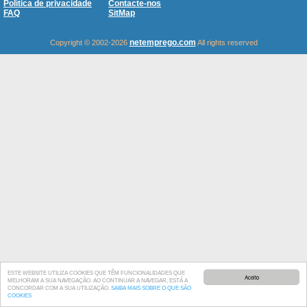
Política de privacidade
Contacte-nos
FAQ
SitMap
netemprego.com
Copyright © 2002-2026
All rights reserved
ESTE WEBSITE UTILIZA COOKIES QUE TÊM FUNCIONALIDADES QUE
Aceito
MELHORAM A SUA NAVEGAÇÃO. AO CONTINUAR A NAVEGAR, ESTÁ A
CONCORDAR COM A SUA UTILIZAÇÃO.
SAIBA MAIS SOBRE O QUE SÃO
COOKIES