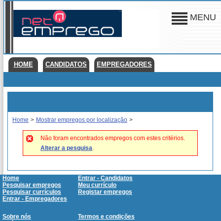
MENU
HOME
CANDIDATOS
EMPREGADORES
Home
>
Mostrar empregos por localização
>
Não foram encontrados empregos com estes critérios.
Alterar a pesquisa
.
Home
Entrar - Candidatos
Pesquisar empregos
Meu currículo
Pesquisar currículos
Registar empregos
Entrar - Empregadores
Sobre nós
Termos e condições