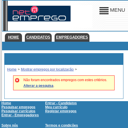
MENU
HOME
CANDIDATOS
EMPREGADORES
Home
>
Mostrar empregos por localização
>
Não foram encontrados empregos com estes critérios.
Alterar a pesquisa
.
Home
Entrar - Candidatos
Pesquisar empregos
Meu currículo
Pesquisar currículos
Registar empregos
Entrar - Empregadores
Sobre nós
Termos e condições