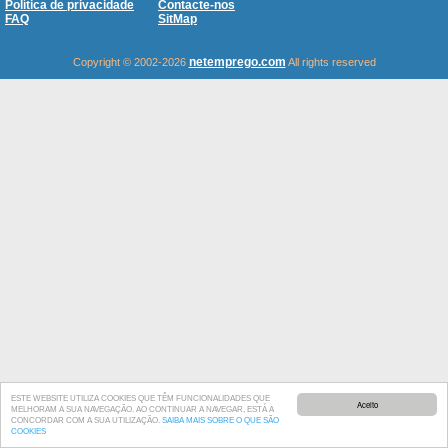
Política de privacidade
Contacte-nos
FAQ
SitMap
netemprego.com
Copyright © 2002-2026
All rights reserved
ESTE WEBSITE UTILIZA COOKIES QUE TÊM FUNCIONALIDADES QUE
Aceito
MELHORAM A SUA NAVEGAÇÃO. AO CONTINUAR A NAVEGAR, ESTÁ A
CONCORDAR COM A SUA UTILIZAÇÃO.
SAIBA MAIS SOBRE O QUE SÃO
COOKIES