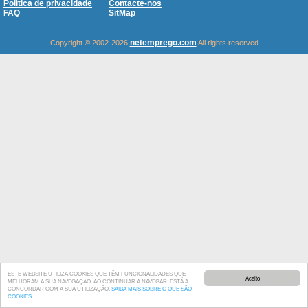
Política de privacidade
Contacte-nos
FAQ
SitMap
netemprego.com
Copyright © 2002-2026
All rights reserved
ESTE WEBSITE UTILIZA COOKIES QUE TÊM FUNCIONALIDADES QUE
Aceito
MELHORAM A SUA NAVEGAÇÃO. AO CONTINUAR A NAVEGAR, ESTÁ A
CONCORDAR COM A SUA UTILIZAÇÃO.
SAIBA MAIS SOBRE O QUE SÃO
COOKIES