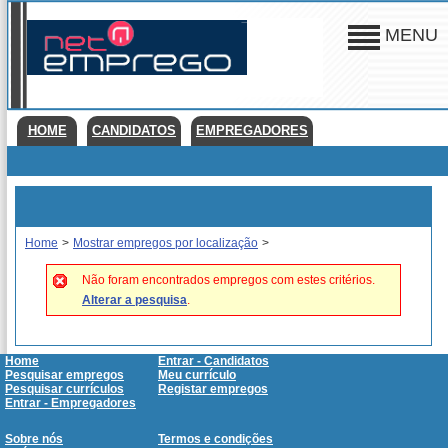
MENU
HOME
CANDIDATOS
EMPREGADORES
Home
>
Mostrar empregos por localização
>
Não foram encontrados empregos com estes critérios.
Alterar a pesquisa
.
Home
Entrar - Candidatos
Pesquisar empregos
Meu currículo
Pesquisar currículos
Registar empregos
Entrar - Empregadores
Sobre nós
Termos e condições