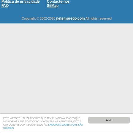
Política de privacidade
Contacte-nos
FAQ
SitMap
netemprego.com
Copyright © 2002-2026
All rights reserved
ESTE WEBSITE UTILIZA COOKIES QUE TÊM FUNCIONALIDADES QUE
Aceito
MELHORAM A SUA NAVEGAÇÃO. AO CONTINUAR A NAVEGAR, ESTÁ A
CONCORDAR COM A SUA UTILIZAÇÃO.
SAIBA MAIS SOBRE O QUE SÃO
COOKIES