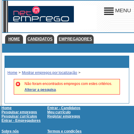
MENU
HOME
CANDIDATOS
EMPREGADORES
Home
>
Mostrar empregos por localização
>
Não foram encontrados empregos com estes critérios.
Alterar a pesquisa
.
Home
Entrar - Candidatos
Pesquisar empregos
Meu currículo
Pesquisar currículos
Registar empregos
Entrar - Empregadores
Sobre nós
Termos e condições