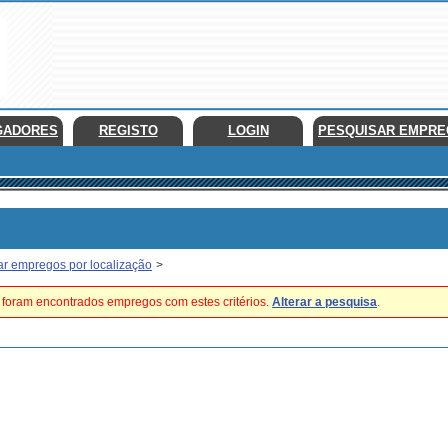
GADORES
REGISTO
LOGIN
PESQUISAR EMPR
ar empregos por localização
>
foram encontrados empregos com estes critérios.
Alterar a pesquisa
.