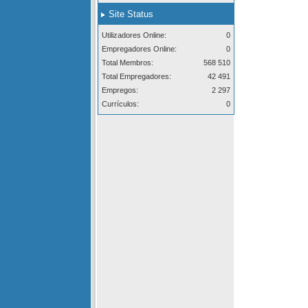
Site Status
Utilizadores Online:
0
Empregadores Online:
0
Total Membros:
568 510
Total Empregadores:
42 491
Empregos:
2 297
Currículos:
0