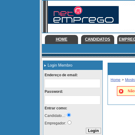
HOME
CANDIDATOS
EMPRE
Login Membro
Endereço de email:
Home
>
Mostr
Não 
Password:
Entrar como:
Candidato...:
Empregador: