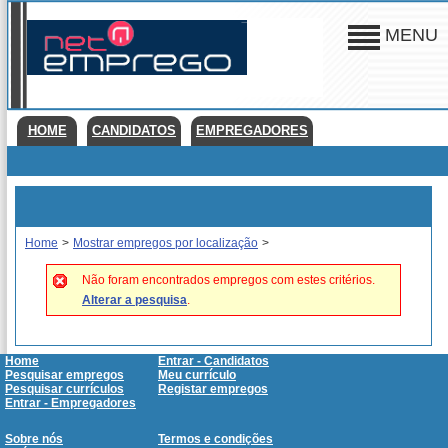
MENU
HOME
CANDIDATOS
EMPREGADORES
Home
>
Mostrar empregos por localização
>
Não foram encontrados empregos com estes critérios.
Alterar a pesquisa
.
Home
Entrar - Candidatos
Pesquisar empregos
Meu currículo
Pesquisar currículos
Registar empregos
Entrar - Empregadores
Sobre nós
Termos e condições