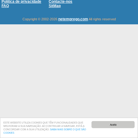
Política de privacidade
Contacte-nos
FAQ
SitMap
netemprego.com
Copyright © 2002-2026
All rights reserved
ESTE WEBSITE UTILIZA COOKIES QUE TÊM FUNCIONALIDADES QUE
Aceito
MELHORAM A SUA NAVEGAÇÃO. AO CONTINUAR A NAVEGAR, ESTÁ A
CONCORDAR COM A SUA UTILIZAÇÃO.
SAIBA MAIS SOBRE O QUE SÃO
COOKIES