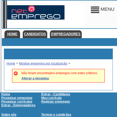
MENU
HOME
CANDIDATOS
EMPREGADORES
Home
>
Mostrar empregos por localização
>
Não foram encontrados empregos com estes critérios.
Alterar a pesquisa
.
Home
Entrar - Candidatos
Pesquisar empregos
Meu currículo
Pesquisar currículos
Registar empregos
Entrar - Empregadores
Sobre nós
Termos e condições