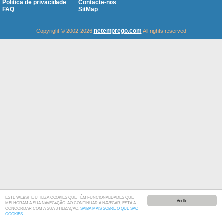
Política de privacidade
Contacte-nos
FAQ
SitMap
netemprego.com
Copyright © 2002-2026
All rights reserved
ESTE WEBSITE UTILIZA COOKIES QUE TÊM FUNCIONALIDADES QUE
Aceito
MELHORAM A SUA NAVEGAÇÃO. AO CONTINUAR A NAVEGAR, ESTÁ A
CONCORDAR COM A SUA UTILIZAÇÃO.
SAIBA MAIS SOBRE O QUE SÃO
COOKIES