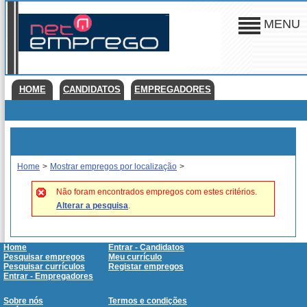
MENU
HOME
CANDIDATOS
EMPREGADORES
Home
>
Mostrar empregos por localização
>
Não foram encontrados empregos com estes critérios.
Alterar a pesquisa
.
Home
Entrar - Candidatos
Pesquisar empregos
Meu currículo
Pesquisar currículos
Registar empregos
Entrar - Empregadores
Sobre nós
Termos e condições