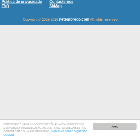
Política de privacidade
Contacte-nos
FAQ
SitMap
netemprego.com
Copyright © 2002-2026
All rights reserved
ESTE WEBSITE UTILIZA COOKIES QUE TÊM FUNCIONALIDADES QUE
Aceito
MELHORAM A SUA NAVEGAÇÃO. AO CONTINUAR A NAVEGAR, ESTÁ A
CONCORDAR COM A SUA UTILIZAÇÃO.
SAIBA MAIS SOBRE O QUE SÃO
COOKIES