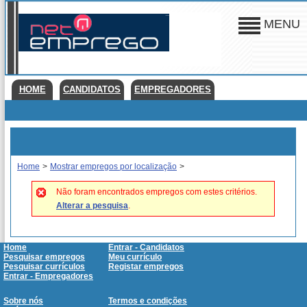
MENU
HOME
CANDIDATOS
EMPREGADORES
Home
>
Mostrar empregos por localização
>
Não foram encontrados empregos com estes critérios.
Alterar a pesquisa
.
Home
Entrar - Candidatos
Pesquisar empregos
Meu currículo
Pesquisar currículos
Registar empregos
Entrar - Empregadores
Sobre nós
Termos e condições