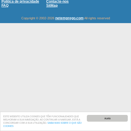
Política de privacidade
Contacte-nos
FAQ
SitMap
netemprego.com
Copyright © 2002-2026
All rights reserved
ESTE WEBSITE UTILIZA COOKIES QUE TÊM FUNCIONALIDADES QUE
Aceito
MELHORAM A SUA NAVEGAÇÃO. AO CONTINUAR A NAVEGAR, ESTÁ A
CONCORDAR COM A SUA UTILIZAÇÃO.
SAIBA MAIS SOBRE O QUE SÃO
COOKIES