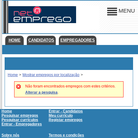
MENU
HOME
CANDIDATOS
EMPREGADORES
Home
>
Mostrar empregos por localização
>
Não foram encontrados empregos com estes critérios.
Alterar a pesquisa
.
Home
Entrar - Candidatos
Pesquisar empregos
Meu currículo
Pesquisar currículos
Registar empregos
Entrar - Empregadores
Sobre nós
Termos e condições