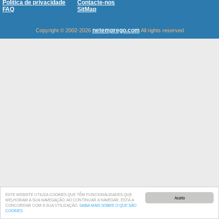
Política de privacidade
Contacte-nos
FAQ
SitMap
netemprego.com
Copyright © 2002-2026
All rights reserved
ESTE WEBSITE UTILIZA COOKIES QUE TÊM FUNCIONALIDADES QUE
Aceito
MELHORAM A SUA NAVEGAÇÃO. AO CONTINUAR A NAVEGAR, ESTÁ A
CONCORDAR COM A SUA UTILIZAÇÃO.
SAIBA MAIS SOBRE O QUE SÃO
COOKIES