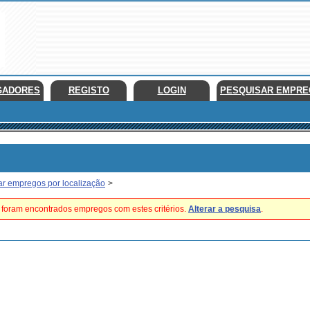
GADORES
REGISTO
LOGIN
PESQUISAR EMPR
ar empregos por localização
>
foram encontrados empregos com estes critérios.
Alterar a pesquisa
.