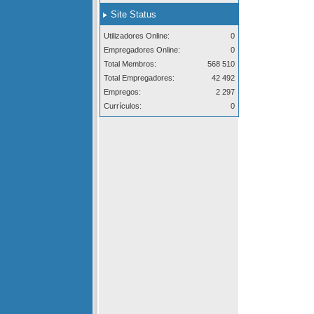
Site Status
Utilizadores Online:
0
Empregadores Online:
0
Total Membros:
568 510
Total Empregadores:
42 492
Empregos:
2 297
Currículos:
0