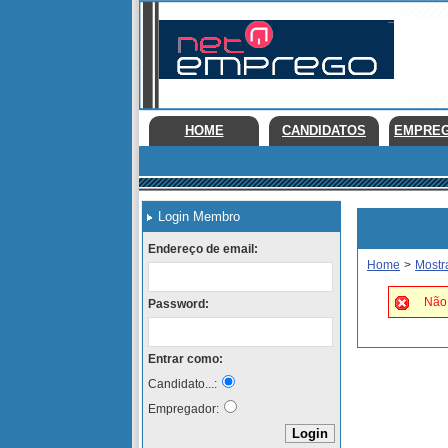
HOME
CANDIDATOS
EMPRE
Login Membro
Endereço de email:
Home
>
Mostr
Não 
Password:
Entrar como:
Candidato...:
Empregador: